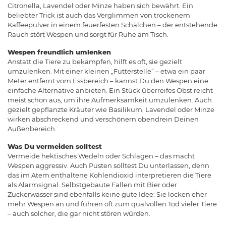
Citronella, Lavendel oder Minze haben sich bewährt. Ein
beliebter Trick ist auch das Verglimmen von trockenem
Kaffeepulver in einem feuerfesten Schälchen – der entstehende
Rauch stört Wespen und sorgt für Ruhe am Tisch.
Wespen freundlich umlenken
Anstatt die Tiere zu bekämpfen, hilft es oft, sie gezielt
umzulenken. Mit einer kleinen „Futterstelle“ – etwa ein paar
Meter entfernt vom Essbereich – kannst Du den Wespen eine
einfache Alternative anbieten. Ein Stück überreifes Obst reicht
meist schon aus, um ihre Aufmerksamkeit umzulenken. Auch
gezielt gepflanzte Kräuter wie Basilikum, Lavendel oder Minze
wirken abschreckend und verschönern obendrein Deinen
Außenbereich.
Was Du vermeiden solltest
Vermeide hektisches Wedeln oder Schlagen – das macht
Wespen aggressiv. Auch Pusten solltest Du unterlassen, denn
das im Atem enthaltene Kohlendioxid interpretieren die Tiere
als Alarmsignal. Selbstgebaute Fallen mit Bier oder
Zuckerwasser sind ebenfalls keine gute Idee: Sie locken eher
mehr Wespen an und führen oft zum qualvollen Tod vieler Tiere
– auch solcher, die gar nicht stören würden.