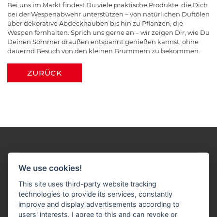
Bei uns im Markt findest Du viele praktische Produkte, die Dich
bei der Wespenabwehr unterstützen – von natürlichen Duftölen
über dekorative Abdeckhauben bis hin zu Pflanzen, die
Wespen fernhalten. Sprich uns gerne an – wir zeigen Dir, wie Du
Deinen Sommer draußen entspannt genießen kannst, ohne
dauernd Besuch von den kleinen Brummern zu bekommen.
ZURÜCK
We use cookies!
This site uses third-party website tracking
Impressum
Datenschutz
Widerruf-Formular
technologies to provide its services, constantly
improve and display advertisements according to
Cookie-Einstellungen ändern
users' interests. I agree to this and can revoke or