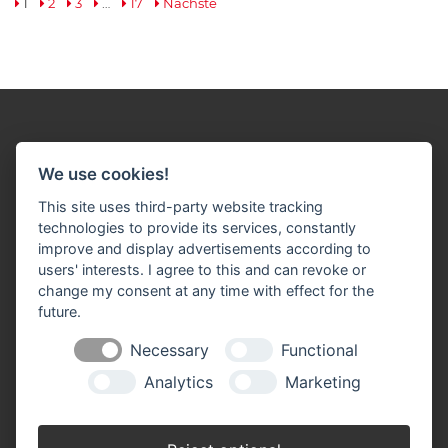
1
2
3
…
17
Nächste
We use cookies!
This site uses third-party website tracking
Impressum
Datenschutz
Widerruf-Formular
technologies to provide its services, constantly
improve and display advertisements according to
Cookie-Einstellungen ändern
users' interests. I agree to this and can revoke or
change my consent at any time with effect for the
J. Schlösser Baustoffe GmbH
future.
Bonner Straße 40
53332 Bornheim-Roisdorf
Necessary
Functional
Telefon: 0 22 22 / 93 30 - 0
Analytics
Marketing
Telefax: 0 22 22 / 93 30 - 33
​​​​​​​info(at)schloesser-baustoffe.de