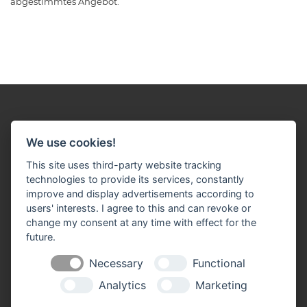
abgestimmtes Angebot.
We use cookies!
This site uses third-party website tracking
Impressum
Datenschutz
Widerruf-Formular
technologies to provide its services, constantly
improve and display advertisements according to
Cookie-Einstellungen ändern
users' interests. I agree to this and can revoke or
change my consent at any time with effect for the
J. Schlösser Baustoffe GmbH
future.
Bonner Straße 40
53332 Bornheim-Roisdorf
Necessary
Functional
Telefon: 0 22 22 / 93 30 - 0
Analytics
Marketing
Telefax: 0 22 22 / 93 30 - 33
​​​​​​​info(at)schloesser-baustoffe.de