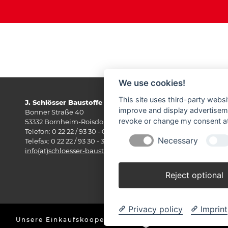
We use cookies!
This site uses third-party websi
J. Schlösser Baustoffe GmbH
Öf
improve and display advertisemen
Bonner Straße 40
Mo
revoke or change my consent at 
53332 Bornheim-Roisdorf
Fre
Telefon: 0 22 22 / 93 30 - 0
Sa
Necessary
Telefax: 0 22 22 / 93 30 - 33
​​​​​​​info(at)schloesser-baustoffe.de
Reject optional
Privacy policy
Imprint
Unsere Einkaufskooperation