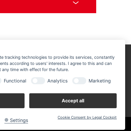
te tracking technologies to provide its services, constantly
fnungszeiten:
ts according to users' interests. I agree to this and can
ntag - Donnerstag: 07.00 - 17.00 Uhr
any time with effect for the future.
itag: 07.00 - 16.00 Uhr
mstag: 07.30 - 11.00 Uhr
Functional
Analytics
Marketing
Accept all
Cookie Consent by Legal Cockpit
Settings