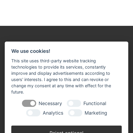
We use cookies!
This site uses third-party website tracking
Impressum
Datenschutz
Widerruf-Formular
technologies to provide its services, constantly
improve and display advertisements according to
Cookie-Einstellungen ändern
users' interests. I agree to this and can revoke or
change my consent at any time with effect for the
J. Schlösser Baustoffe GmbH
future.
Bonner Straße 40
53332 Bornheim-Roisdorf
Necessary
Functional
Telefon: 0 22 22 / 93 30 - 0
Analytics
Marketing
Telefax: 0 22 22 / 93 30 - 33
​​​​​​​info(at)schloesser-baustoffe.de
Reject optional