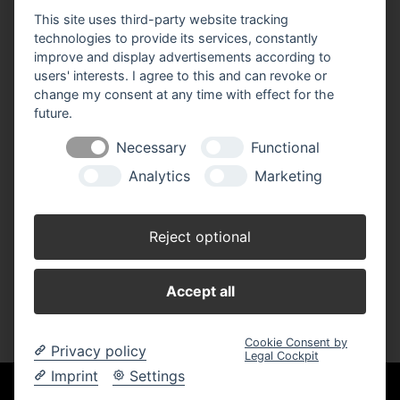
This site uses third-party website tracking
Impressum
Datenschutz
Widerruf-Formular
technologies to provide its services, constantly
improve and display advertisements according to
Cookie-Einstellungen ändern
users' interests. I agree to this and can revoke or
change my consent at any time with effect for the
J. Schlösser Baustoffe GmbH
future.
Bonner Straße 40
53332 Bornheim-Roisdorf
Necessary
Functional
Telefon: 0 22 22 / 93 30 - 0
Analytics
Marketing
Telefax: 0 22 22 / 93 30 - 33
​​​​​​​info(at)schloesser-baustoffe.de
Reject optional
Öffnungszeiten:
Montag - Donnerstag: 07.00 - 17.00 Uhr
Freitag: 07.00 - 16.00 Uhr
Accept all
Samstag: 07.30 - 11.00 Uhr
Cookie Consent by
Privacy policy
Legal Cockpit
Imprint
Settings
Unsere Einkaufskooperation