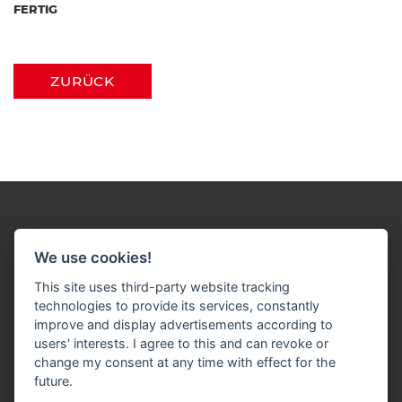
FERTIG
ZURÜCK
We use cookies!
This site uses third-party website tracking
Impressum
Datenschutz
Widerruf-Formular
technologies to provide its services, constantly
improve and display advertisements according to
Cookie-Einstellungen ändern
users' interests. I agree to this and can revoke or
change my consent at any time with effect for the
J. Schlösser Baustoffe GmbH
future.
Bonner Straße 40