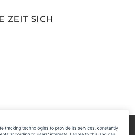
 ZEIT SICH
te tracking technologies to provide its services, constantly
fnungszeiten:
ts according to users' interests. I agree to this and can