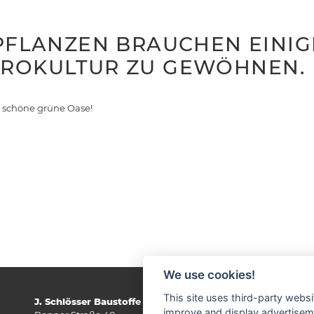
 PFLANZEN BRAUCHEN EINIGE
DROKULTUR ZU GEWÖHNEN.
e schöne grüne Oase!
We use cookies!
This site uses third-party websi
J. Schlösser Baustoffe GmbH
Öf
improve and display advertisemen