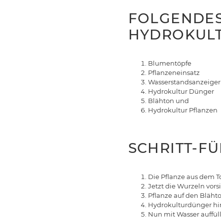
FOLGENDES
HYDROKULT
Blumentöpfe
Pflanzeneinsatz
Wasserstandsanzeiger
Hydrokultur Dünger
Blähton und
Hydrokultur Pflanzen
SCHRITT-F
Die Pflanze aus dem T
Jetzt die Wurzeln vors
Pflanze auf den Blähto
Hydrokulturdünger h
Nun mit Wasser auffül