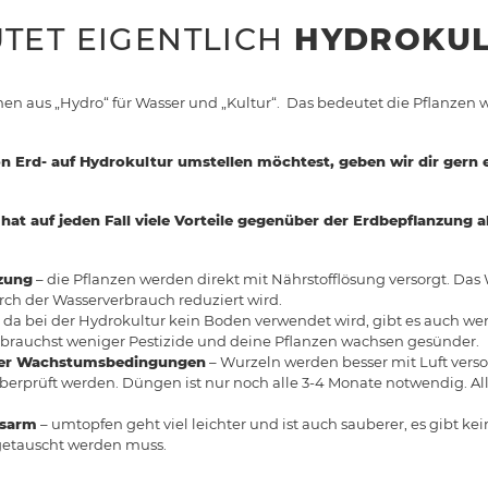
TET EIGENTLICH
HYDROKUL
n aus „Hydro“ für Wasser und „Kultur“. Das bedeutet die Pflanzen w
 Erd- auf Hydrokultur umstellen möchtest, geben wir dir gern e
at auf jeden Fall viele Vorteile gegenüber der Erdbepflanzung aber
zung
– die Pflanzen werden direkt mit Nährstofflösung versorgt. Da
rch der Wasserverbrauch reduziert wird.
 da bei der Hydrokultur kein Boden verwendet wird, gibt es auch w
 brauchst weniger Pestizide und deine Pflanzen wachsen gesünder.
über Wachstumsbedingungen
– Wurzeln werden besser mit Luft vers
berprüft werden. Düngen ist nur noch alle 3-4 Monate notwendig. Al
gsarm
– umtopfen geht viel leichter und ist auch sauberer, es gibt ke
getauscht werden muss.