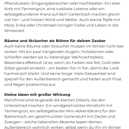
Pflanzkübeln, Eingangsbereichen oder Hochbeeten. Ein alter
Korb mit Tannengrün, eine rustikale Laterne oder ein
selbstgebundener Kranz auf dem Gartentisch machen gleich
viel her – und trotzen Wind und Wetter. Auch kleine Töpfe mit
Moos, Erika oder Christrosen bringen Farbe und Leben in die
Winterzeit.
Bäume und Sträucher als Bühne für deinen Zauber
Auch kahle Bäume oder Sträucher müssen im Winter nicht leer
wirken. Mit ein paar hängenden Kugeln, Holzsternen oder
Schleifen werden sie zu lebendiger Weihnachtsdeko.
Besonders effektvoll ist es, wenn du Farben wie Rot, Gold oder
Silber gezielt einsetzt – am besten Ton in Ton, damit der Look
harmonisch bleibt. Und keine Sorge: Viele Dekoartikel sind
speziell für den Außenbereich gemacht und halten auch Frost
und Regen problemlos aus.
Kleine Ideen mit großer Wirkung
Manchmal sind es gerade die kleinen Details, die den
Unterschied machen: Ein windgeschütztes Windlicht mit
Tannengrün, ein selbstgebauter Mini-Adventskranz für den
Balkontisch, ein geschmückter Gartenstuhl mit Decke und
Zweigen – solche liebevollen Akzente lassen deinen
Außenbereich wohnlich wirken, selbst wenn du ihn im Winter