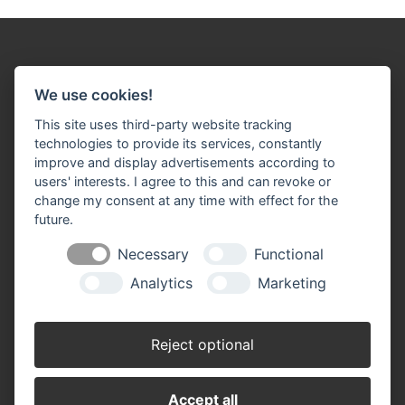
We use cookies!
This site uses third-party website tracking
Impressum
Datenschutz
Widerruf-Formular
technologies to provide its services, constantly
improve and display advertisements according to
Cookie-Einstellungen ändern
users' interests. I agree to this and can revoke or
change my consent at any time with effect for the
J. Schlösser Baustoffe GmbH
future.
Bonner Straße 40
53332 Bornheim-Roisdorf
Necessary
Functional
Telefon: 0 22 22 / 93 30 - 0
Analytics
Marketing
Telefax: 0 22 22 / 93 30 - 33
​​​​​​​info(at)schloesser-baustoffe.de
Reject optional
Öffnungszeiten:
Montag - Donnerstag: 07.00 - 17.00 Uhr
Freitag: 07.00 - 16.00 Uhr
Samstag: 07.30 - 11.00 Uhr
Accept all